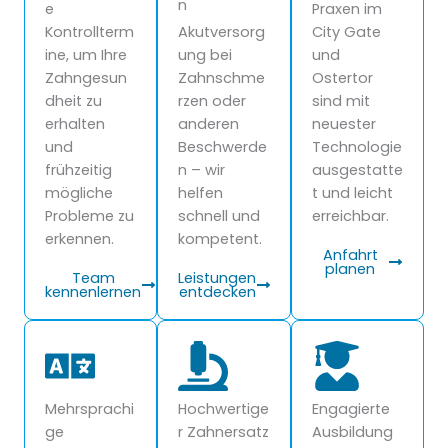
n
e
Praxen im
Kontrollterm
Akutversorg
City Gate
ine, um Ihre
ung bei
und
Zahngesun
Zahnschme
Ostertor
dheit zu
rzen oder
sind mit
erhalten
anderen
neuester
und
Beschwerde
Technologie
frühzeitig
n – wir
ausgestatte
mögliche
helfen
t und leicht
Probleme zu
schnell und
erreichbar.
erkennen.
kompetent.
Anfahrt
planen
Team
Leistungen
kennenlernen
entdecken
Mehrsprachi
Hochwertige
Engagierte
ge
r Zahnersatz
Ausbildung