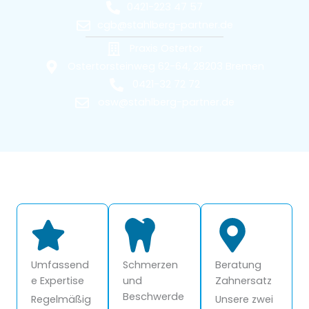
0421-223 47 57
cgb@stahlberg-partner.de
Praxis Ostertor
Ostertorsteinweg 62-64, 28203 Bremen
0421-32 72 72
osw@stahlberg-partner.de
Umfassend
Schmerzen
Beratung
e Expertise
und
Zahnersatz
Beschwerde
Regelmäßig
Unsere zwei