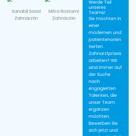
Werde Teil
unseres
Sanabil Saad
Mitra Rostami
Teams!
Zahnärztin
Zahnärztin
Sie möchten in
einer
modernen und
patientenorien
tierten
Zahnarztpraxis
arbeiten? Wir
sind immer auf
der Suche
nach
engagierten
Talenten, die
unser Team
ergänzen
möchten.
Bewerben Sie
sich jetzt und