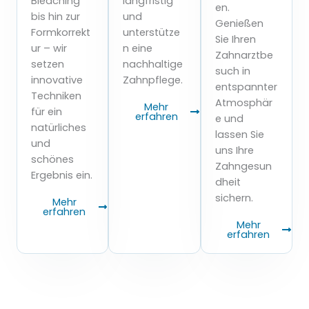
Bleaching
langfristig
en.
bis hin zur
und
Genießen
Formkorrekt
unterstütze
Sie Ihren
ur – wir
n eine
Zahnarztbe
setzen
nachhaltige
such in
innovative
Zahnpflege.
entspannter
Techniken
Atmosphär
Mehr
für ein
erfahren
e und
natürliches
lassen Sie
und
uns Ihre
schönes
Zahngesun
Ergebnis ein.
dheit
sichern.
Mehr
erfahren
Mehr
erfahren