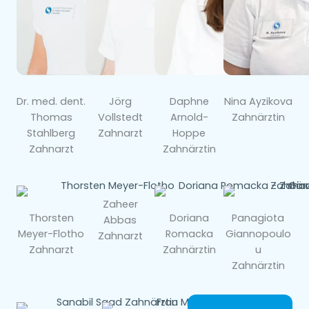
Dr. med. dent.
Jörg
Daphne
Nina Ayzikova
Thomas
Vollstedt
Arnold-
Zahnärztin
Stahlberg
Zahnarzt
Hoppe
Zahnarzt
Zahnärztin
Zaheer
Thorsten
Doriana
Panagiota
Abbas
Meyer-Flotho
Romacka
Giannopoulo
Zahnarzt
Zahnarzt
Zahnärztin
u
Zahnärztin