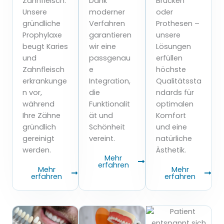
Zahnfleisch.
Dank
Brücken
Unsere
moderner
oder
gründliche
Verfahren
Prothesen –
Prophylaxe
garantieren
unsere
beugt Karies
wir eine
Lösungen
und
passgenau
erfüllen
Zahnfleisch
e
höchste
erkrankunge
Integration,
Qualitätssta
n vor,
die
ndards für
während
Funktionalit
optimalen
Ihre Zähne
ät und
Komfort
gründlich
Schönheit
und eine
gereinigt
vereint.
natürliche
werden.
Ästhetik.
Mehr
erfahren
Mehr
Mehr
erfahren
erfahren