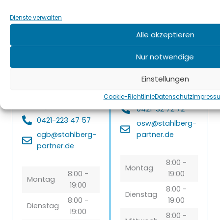
einem erfahrenen
Ihre Zahngesundheit
Team sorgen wir für
auf höchstem Niveau
Dienste verwalten
Ihre Zahngesundheit
– herzlich und
Alle akzeptieren
– schnell erreichbar
professionell.
und perfekt
Nur notwendige
angebunden.
Praxis Ostertor
Ostertorsteinweg
Einstellungen
Praxis City Gate
62-64, 28203
Bahnhofsplatz
Bremen
Cookie-Richtlinie
Datenschutz
Impress
42, 28195 Bremen
0421-32 72 72
0421-223 47 57
osw@stahlberg-
cgb@stahlberg-
partner.de
partner.de
8:00 -
Montag
8:00 -
19:00
Montag
19:00
8:00 -
Dienstag
8:00 -
19:00
Dienstag
19:00
8:00 -