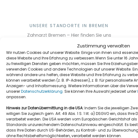
UNSERE STANDORTE IN BREMEN
Zahnarzt Bremen – Hier finden Sie uns
Zustimmung verwalten
Wir nutzen Cookies auf unserer Website. Einige von ihnen sind essenzie
diese Website und Ihre Erfahrung zu verbessern.Wenn Sie unter 16 Jah
Praxis City Gate
Praxis Ostertor
zu freiwilligen Diensten geben möchten, müssen Sie Ihre Erziehungsber
verwenden Cookies und andere Technologien auf unserer Website. Einig
während andere uns helfen, diese Website und Ihre Erfahrung zu verb
Unsere
Im
Ostertor
Bremen
können verarbeitet werden (z. B. IP-Adressen), z. B. für personalisierte 
Zahnarztpraxis im
erwartet Sie unsere
Anzeigen- und Inhaltsmessung. Weitere Informationen über die Verwen
City Gate
Bremen
Zahnarztpraxis
mit
unserer
Datenschutzerklärung
. Sie können Ihre Auswahl jederzeit unter
bietet Ihnen moderne
modernem Ambiente
anpassen.
Zahnmedizin in
und umfassenden
Hinweis zur Datenübermittlung in die USA:
Indem Sie die jeweiligen Zwe
zentraler Lage, direkt
Behandlungsangebo
willigen Sie zugleich gem. Art. 49 Abs. 1 S. 1 lit. a) DSGVO ein, dass Ih
am Hauptbahnhof.
ten. Zentral gelegen
verarbeitet werden. Die USA werden vom Europäischen Gerichtshof als
Mit modernster
und leicht erreichbar,
Standards unzureichendem Datenschutzniveau eingeschätzt. Es beste
dass Ihre Daten durch US-Behörden, zu Kontroll- und zu Überwachu
Medizintechnik und
kümmern wir uns um
ohne Rechtsbehelfsmöglichkeiten, verarbeitet werden können.