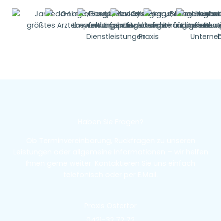
Haben Sie Fragen?
Ob Terminvereinbarung, Rückfragen zu unseren
Leistungen oder allgemeine Informationen – wir helfen
Ihnen gerne weiter. Kontaktieren Sie uns einfach
telefonisch oder per E.Mail.
Praxis Ostertor
0421-32 72 72