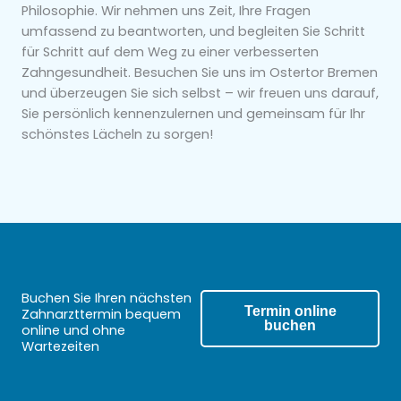
Philosophie. Wir nehmen uns Zeit, Ihre Fragen
umfassend zu beantworten, und begleiten Sie Schritt
für Schritt auf dem Weg zu einer verbesserten
Zahngesundheit. Besuchen Sie uns im Ostertor Bremen
und überzeugen Sie sich selbst – wir freuen uns darauf,
Sie persönlich kennenzulernen und gemeinsam für Ihr
schönstes Lächeln zu sorgen!
Buchen Sie Ihren nächsten
Termin online
Zahnarzttermin bequem
buchen
online und ohne
Wartezeiten