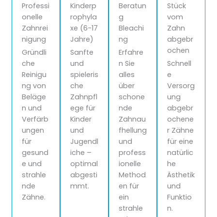
Professi
Kinderp
Beratun
Stück
onelle
rophyla
g
vom
Zahnrei
xe (6-17
Bleachi
Zahn
nigung
Jahre)
ng
abgebr
ochen
Gründli
Sanfte
Erfahre
che
und
n Sie
Schnell
Reinigu
spieleris
alles
e
ng von
che
über
Versorg
Beläge
Zahnpfl
schone
ung
n und
ege für
nde
abgebr
Verfärb
Kinder
Zahnau
ochene
ungen
und
fhellung
r Zähne
für
Jugendl
und
für eine
gesund
iche –
profess
natürlic
e und
optimal
ionelle
he
strahle
abgesti
Method
Ästhetik
nde
mmt.
en für
und
Zähne.
ein
Funktio
strahle
n.