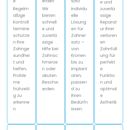
e
erden
satz
e und
Regelm
Wir
Individu
zuverlä
äßige
bieten
elle
ssige
Kontroll
schnell
Lösung
Reparat
termine
e und
en für
ur Ihrer
schütze
zuverlä
Zahner
verloren
n Ihre
ssige
satz –
en
Zahnge
Hilfe bei
von
Zahnfüll
sundhei
Zahnsc
Kronen
ung für
t und
hmerze
bis zu
perfekt
helfen,
n oder
Implant
e
Proble
akuten
aten,
Funktio
me
Beschw
passen
n und
frühzeiti
erden.
d zu
optimal
g zu
Ihren
e
erkenne
Bedürfn
Ästhetik
n.
issen.
.