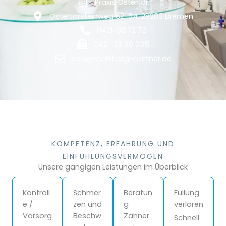
Praxis Ostertor
Ostertorsteinweg 62-64, 28203 Bremen
0421-32 72 72
0421-33 98 035
osw@stahlberg-partner.de
KOMPETENZ, ERFAHRUNG UND
EINFÜHLUNGSVERMÖGEN
Unsere gängigen Leistungen im Überblick
Kontroll
Schmer
Beratun
Füllung
e /
zen und
g
verloren
Vorsorg
Beschw
Zahner
Schnell