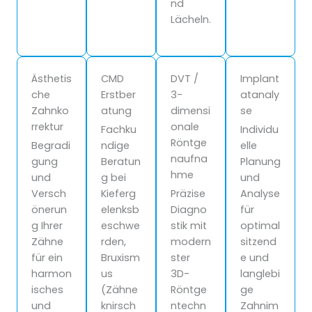
nd
Lächeln.
Ästhetis
CMD
DVT /
Implant
che
Erstber
3-
atanaly
Zahnko
atung
dimensi
se
rrektur
onale
Fachku
Individu
Röntge
Begradi
ndige
elle
naufna
gung
Beratun
Planung
hme
und
g bei
und
Versch
Kieferg
Präzise
Analyse
önerun
elenksb
Diagno
für
g Ihrer
eschwe
stik mit
optimal
Zähne
rden,
modern
sitzend
für ein
Bruxism
ster
e und
harmon
us
3D-
langlebi
isches
(Zähne
Röntge
ge
und
knirsch
ntechn
Zahnim