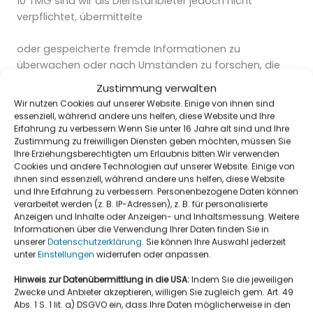
10 TMG sind wir als Dienstanbieter jedoch nicht
verpflichtet, übermittelte
oder gespeicherte fremde Informationen zu
überwachen oder nach Umständen zu forschen, die
auf eine rechtswidrige Tätigkeit hin-
Zustimmung verwalten
Wir nutzen Cookies auf unserer Website. Einige von ihnen sind
weisen. Verpflichtungen zur Entfernung oder Sperrung
essenziell, während andere uns helfen, diese Website und Ihre
Erfahrung zu verbessern.Wenn Sie unter 16 Jahre alt sind und Ihre
der Nutzung von Informationen nach den allgemeinen
Zustimmung zu freiwilligen Diensten geben möchten, müssen Sie
Gesetzen bleiben hier-
Ihre Erziehungsberechtigten um Erlaubnis bitten.Wir verwenden
Cookies und andere Technologien auf unserer Website. Einige von
von unberührt. Eine diesbezügliche Haftung ist jedoch
ihnen sind essenziell, während andere uns helfen, diese Website
und Ihre Erfahrung zu verbessern. Personenbezogene Daten können
erst ab dem Zeitpunkt der Kenntnis einer konkreten
verarbeitet werden (z. B. IP-Adressen), z. B. für personalisierte
Rechtsverletzung mög-
Anzeigen und Inhalte oder Anzeigen- und Inhaltsmessung. Weitere
Informationen über die Verwendung Ihrer Daten finden Sie in
lich. Bei Bekanntwerden von entsprechenden
unserer
Datenschutzerklärung
. Sie können Ihre Auswahl jederzeit
unter
Einstellungen
widerrufen oder anpassen.
Rechtsverletzungen werden wir diese Inhalte
umgehend entfernen.
Hinweis zur Datenübermittlung in die USA:
Indem Sie die jeweiligen
Zwecke und Anbieter akzeptieren, willigen Sie zugleich gem. Art. 49
Abs. 1 S. 1 lit. a) DSGVO ein, dass Ihre Daten möglicherweise in den
Haftung für Links: