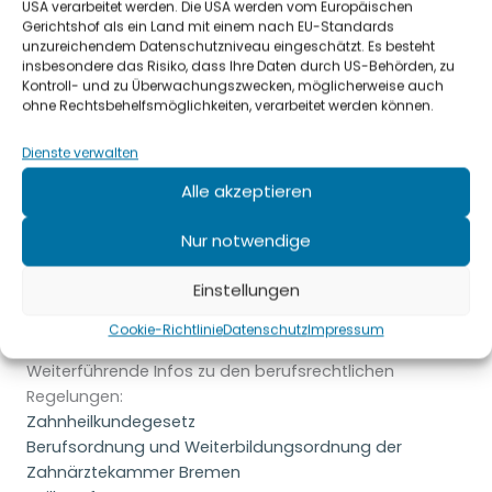
USA verarbeitet werden. Die USA werden vom Europäischen
Gerichtshof als ein Land mit einem nach EU-Standards
Unser Angebot enthält Links zu externen Webseiten
unzureichendem Datenschutzniveau eingeschätzt. Es besteht
Dritter, auf deren Inhalte wir keinen Einfluss haben.
insbesondere das Risiko, dass Ihre Daten durch US-Behörden, zu
Kontroll- und zu Überwachungszwecken, möglicherweise auch
Deshalb können wir für diese
ohne Rechtsbehelfsmöglichkeiten, verarbeitet werden können.
fremden Inhalte auch keine Gewähr übernehmen. Für
Dienste verwalten
die Inhalte der verlinkten Seiten ist stets der jeweilige
Alle akzeptieren
Anbieter oder Betreiber
Nur notwendige
Berufsrechtliche Regelungen
Die folgenden berufsrechtlichen Regelungen sind auf
Einstellungen
der Internetseite der Zahnärztekammer Bremen unter
dem Menüpunkt Rechtliche Grundlagen hinterlegt.
Cookie-Richtlinie
Datenschutz
Impressum
Weiterführende Infos zu den berufsrechtlichen
Regelungen:
Zahnheilkundegesetz
Berufsordnung und Weiterbildungsordnung der
Zahnärztekammer Bremen